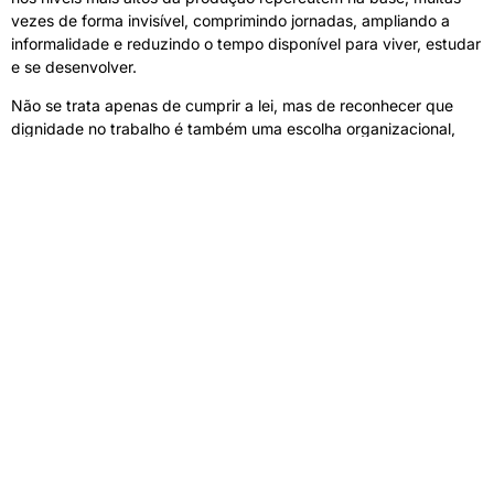
vezes de forma invisível, comprimindo jornadas, ampliando a
informalidade e reduzindo o tempo disponível para viver, estudar
e se desenvolver.
Não se trata apenas de cumprir a lei, mas de reconhecer que
dignidade no trabalho é também uma escolha organizacional,
econômica e social.
Sem essa corresponsabilidade entre Estado, empresas e
sociedade, qualquer mudança será limitada.
No fundo, não estamos discutindo apenas modelos de jornada.
Estamos decidindo que tipo de sociedade estamos dispostos a
sustentar, e quem poderá, de fato, viver nela com dignidade.
Gilberto Alvarez Giusepone Junior
Presidente da Fundação PoliSaber, organização dedicada à
educação e ao desenvolvimento de soluções de impacto público, e
diretor do Cursinho da Poli