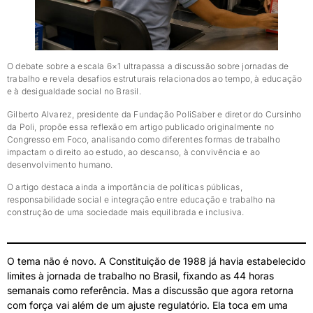
O debate sobre a escala 6×1 ultrapassa a discussão sobre jornadas de
trabalho e revela desafios estruturais relacionados ao tempo, à educação
e à desigualdade social no Brasil.
Gilberto Alvarez, presidente da Fundação PoliSaber e diretor do Cursinho
da Poli, propõe essa reflexão em artigo publicado originalmente no
Congresso em Foco, analisando como diferentes formas de trabalho
impactam o direito ao estudo, ao descanso, à convivência e ao
desenvolvimento humano.
O artigo destaca ainda a importância de políticas públicas,
responsabilidade social e integração entre educação e trabalho na
construção de uma sociedade mais equilibrada e inclusiva.
O tema não é novo. A Constituição de 1988 já havia estabelecido
limites à jornada de trabalho no Brasil, fixando as 44 horas
semanais como referência. Mas a discussão que agora retorna
com força vai além de um ajuste regulatório. Ela toca em uma